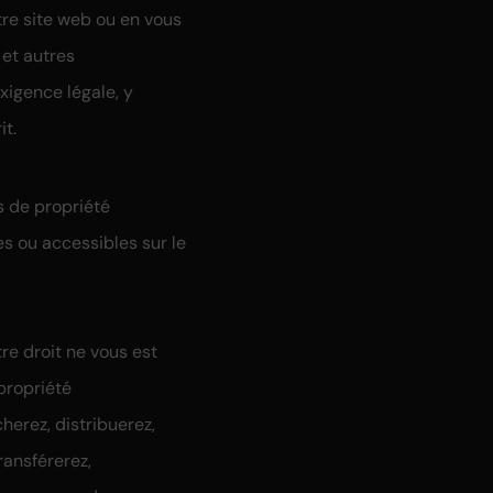
 DESIGN GRAPHIQ
re site web ou en vous
 et autres
 Daccord – Fondateur
igence légale, y
it.
@md-designgraphique.ch
s de propriété
es ou accessibles sur le
79 339 35 31
re droit ne vous est
propriété
cherez, distribuerez,
ransférerez,