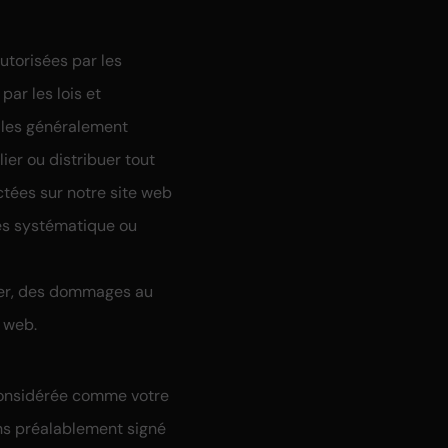
autorisées par les
ar les lois et
elles généralement
ier ou distribuer tout
ectées sur notre site web
ées systématique ou
user, des dommages au
e web.
 considérée comme votre
ons préalablement signé