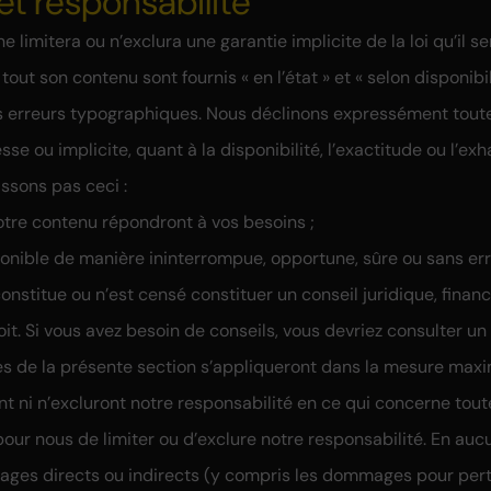
et responsabilité
 limitera ou n’exclura une garantie implicite de la loi qu’il ser
 tout son contenu sont fournis « en l’état » et « selon disponibi
s erreurs typographiques. Nous déclinons expressément tout
sse ou implicite, quant à la disponibilité, l’exactitude ou l’exh
ssons pas ceci :
otre contenu répondront à vos besoins ;
onible de manière ininterrompue, opportune, sûre ou sans err
onstitue ou n’est censé constituer un conseil juridique, finan
it. Si vous avez besoin de conseils, vous devriez consulter un
es de la présente section s’appliqueront dans la mesure maxi
nt ni n’excluront notre responsabilité en ce qui concerne tou
ite pour nous de limiter ou d’exclure notre responsabilité. En a
es directs ou indirects (y compris les dommages pour perte