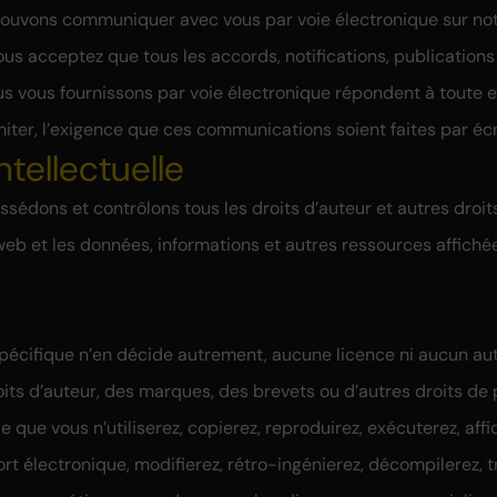
MD
ouvons communiquer avec vous par voie électronique sur not
ous acceptez que tous les accords, notifications, publications
Mohan
 vous fournissons par voie électronique répondent à toute ex
iter, l’exigence que ces communications soient faites par écr
ntellectuelle
info
ssédons et contrôlons tous les droits d’auteur et autres droit
e web et les données, informations et autres ressources affiché
+41 
écifique n’en décide autrement, aucune licence ni aucun aut
its d’auteur, des marques, des brevets ou d’autres droits de 
fie que vous n’utiliserez, copierez, reproduirez, exécuterez, affi
rt électronique, modifierez, rétro-ingénierez, décompilerez, t