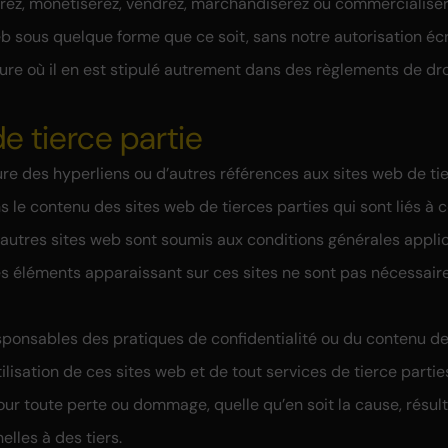
trez, monétiserez, vendrez, marchandiserez ou commercialise
b sous quelque forme que ce soit, sans notre autorisation écri
e où il en est stipulé autrement dans des règlements de droit
de tierce partie
ure des hyperliens ou d’autres références aux sites web de ti
s le contenu des sites web de tierces parties qui sont liés à 
d’autres sites web sont soumis aux conditions générales applic
es éléments apparaissant sur ces sites ne sont pas nécessai
onsables des pratiques de confidentialité ou du contenu de
’utilisation de ces sites web et de tout services de tierce part
ur toute perte ou dommage, quelle qu’en soit la cause, résult
lles à des tiers.